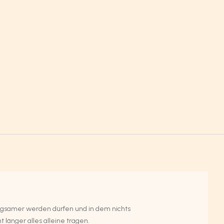
angsamer werden dürfen und in dem nichts
 länger alles alleine tragen.