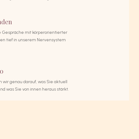
nden
 Gespräche mit körperorientierter
gen tief in unserem Nervensystem
po
ir genau darauf, was Sie aktuell
und was Sie von innen heraus stärkt.